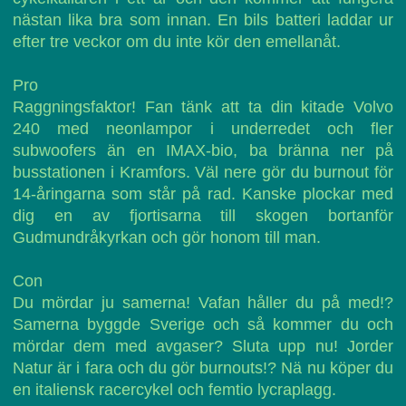
nästan lika bra som innan. En bils batteri laddar ur
efter tre veckor om du inte kör den emellanåt.
Pro
Raggningsfaktor! Fan tänk att ta din kitade Volvo
240 med neonlampor i underredet och fler
subwoofers än en IMAX-bio, ba bränna ner på
busstationen i Kramfors. Väl nere gör du burnout för
14-åringarna som står på rad. Kanske plockar med
dig en av fjortisarna till skogen bortanför
Gudmundråkyrkan och gör honom till man.
Con
Du mördar ju samerna! Vafan håller du på med!?
Samerna byggde Sverige och så kommer du och
mördar dem med avgaser? Sluta upp nu! Jorder
Natur är i fara och du gör burnouts!? Nä nu köper du
en italiensk racercykel och femtio lycraplagg.