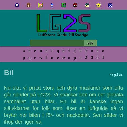
a
b
c
d
e
f
g
h
i
j
k
l
m
n
o
p
q
r
s
t
u
v
w
x
y
z
å
ä
ö
#
Bil
Prylar
Nu ska vi prata stora och dyra maskiner som ofta
går sönder på LG2S. Vi snackar inte om det globala
samhället utan bilar. En bil är kanske ingen
självklarhet för folk som läser en luffguide så vi
bryter ner bilen i för- och nackdelar. Sen sätter vi
ihop den igen va.