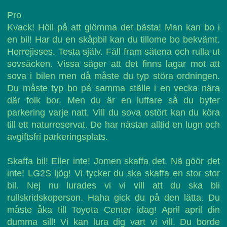
Pro
Kvack! Höll på att glömma det bästa! Man kan bo i
en bil! Har du en skåpbil kan du tillome bo bekvämt.
Herrejisses. Testa själv. Fäll fram sätena och rulla ut
sovsäcken. Vissa säger att det finns lagar mot att
sova i bilen men då måste du typ störa ordningen.
Du måste typ bo på samma ställe i en vecka nära
där folk bor. Men du är en luffare så du byter
parkering varje natt. Vill du sova ostört kan du köra
till ett naturreservat. De har nästan alltid en lugn och
avgiftsfri parkeringsplats.
Skaffa bil! Eller inte! Jomen skaffa det. Nä göör det
inte! LG2S ljög! Vi tycker du ska skaffa en stor stor
bil. Nej nu lurades vi vi vill att du ska bli
rullskridskoperson. Haha gick du på den lätta. Du
måste åka till Toyota Center idag! April april din
dumma sill! Vi kan lura dig vart vi vill. Du borde