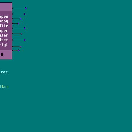
ppen
obby
älle
yper
ylar
ätet
rigt
#
ätet
 Han