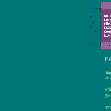
Kul
Luf
För
LG2
Geo
Liv
a
F
Någ
vill
Stå
(Sv
Inn