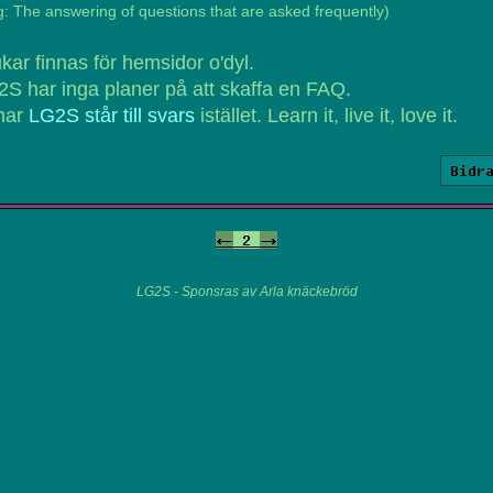
: The answering of questions that are asked frequently)
kar finnas för hemsidor o'dyl.
S har inga planer på att skaffa en FAQ.
har
LG2S står till svars
istället. Learn it, live it, love it.
Bidr
<-
2
->
LG2S - Sponsras av Arla knäckebröd