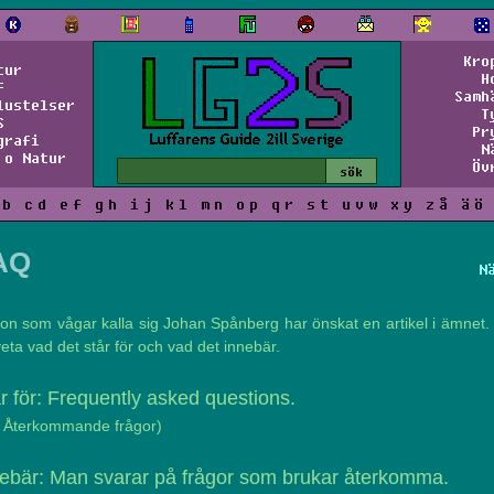
Kro
tur
H
f
Samh
lustelser
T
S
Pr
grafi
N
 o Natur
Öv
b
c
d
e
f
g
h
i
j
k
l
m
n
o
p
q
r
s
t
u
v
w
x
y
z
å
ä
ö
AQ
N
on som vågar kalla sig Johan Spånberg har önskat en artikel i ämnet.
 veta vad det står för och vad det innebär.
r för: Frequently asked questions.
: Återkommande frågor)
ebär: Man svarar på frågor som brukar återkomma.