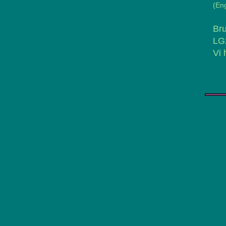
(Eng
Bru
LG2
Vi 