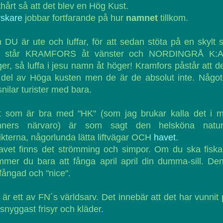
thårt så att det blev en Hög Kust.
rskare
jobbar fortfarande på hur
namnet
tillkom.
DU är ute och luffar, för att sedan stöta på en skylt
t står KRAMFORS åt vänster och NORDINGRÅ K:A
er, så luffa i jesu namn åt höger! Kramfors påstår att d
 del av Höga kusten men de är de absolut inte. Något
snilar turister med bara.
t som är bra med "HK" (som jag brukar kalla det i m
nners närvaro) är som sagt den helsköna natur
ikterna, någorlunda lätta liftvägar OCH
havet
.
avet finns det strömming och simpor. Om du ska fisk
mer du bara att fånga april april din dumma-sill. De
tfångad och "nice".
är ett av FN´s världsarv. Det innebär att det har vunnit 
 snyggast frisyr och kläder.