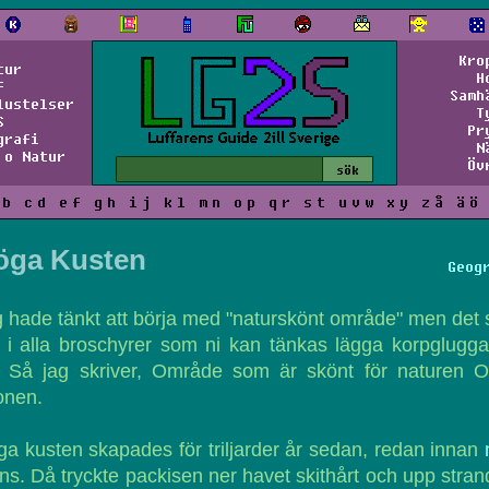
Kro
tur
H
f
Samh
lustelser
T
S
Pr
grafi
N
 o Natur
Öv
b
c
d
e
f
g
h
i
j
k
l
m
n
o
p
q
r
s
t
u
v
w
x
y
z
å
ä
ö
öga Kusten
Geog
 hade tänkt att börja med "naturskönt område" men det 
 i alla broschyrer som ni kan tänkas lägga korpglugg
. Så jag skriver, Område som är skönt för naturen 
onen.
a kusten skapades för triljarder år sedan, redan innan
ns. Då tryckte packisen ner havet skithårt och upp stra