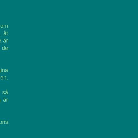
 som
 åt
e är
 de
ina
en,
a så
n är
pris