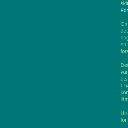
ski
Fo
Om 
de
hög
en
för
De
vä
uts
I h
kom
lät
HK 
för