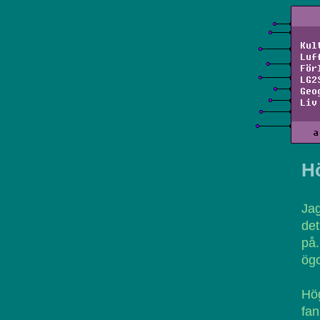
Kul
Luf
För
LG2
Geo
Liv
a
H
Jag
det
på
ög
Hög
fan