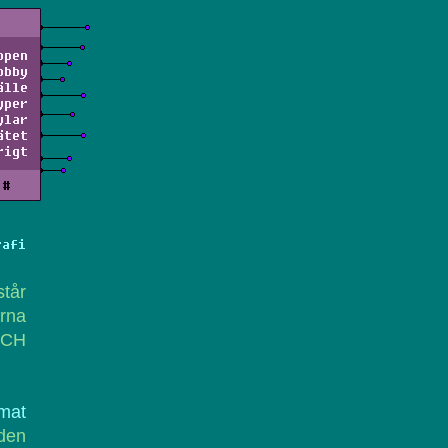
ppen
obby
älle
yper
ylar
ätet
rigt
#
rafi
står
arna
OCH
mat
nden