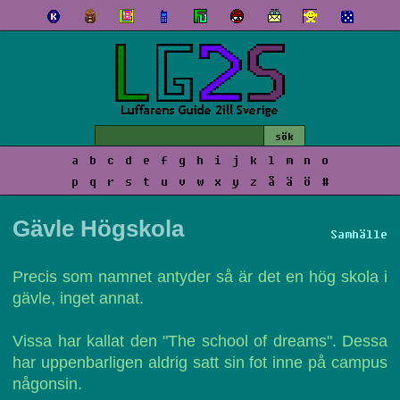
a
b
c
d
e
f
g
h
i
j
k
l
m
n
o
p
q
r
s
t
u
v
w
x
y
z
å
ä
ö
#
Gävle Högskola
Samhälle
Precis som namnet antyder så är det en hög skola i
gävle, inget annat.
Vissa har kallat den "The school of dreams". Dessa
har uppenbarligen aldrig satt sin fot inne på campus
någonsin.