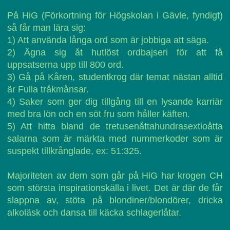
På HiG (Förkortning för Högskolan i Gävle, fyndigt)
så får man lära sig:
1) Att använda långa ord som är jobbiga att säga.
2) Ägna sig åt hutlöst ordbajseri för att få
uppsatserna upp till 800 ord.
3) Gå på Kåren, studentkrog där temat nästan alltid
är Fulla tråkmånsar.
4) Saker som ger dig tillgång till en lysande karriär
med bra lön och en söt fru som håller käften.
5) Att hitta bland de tretusenåttahundrasextioåtta
salarna som är märkta med nummerkoder som är
suspekt tillkrånglade, ex: 51:325.
Majoriteten av dem som går på HiG har krogen CH
som största inspirationskälla i livet. Det är där de får
slappna av, stöta på blondiner/blondörer, dricka
alkoläsk och dansa till käcka schlagerlåtar.