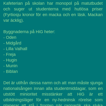
Kafeterian på skolan har monopol på matutbudet
och suger ut studenterna med hutlösa priser
(Fyrtiosju kronor för en macka och en läsk. Mackan
var äcklig).
Byggnaderna på HiG heter:
- Oden
- Midgård
- Lilla Valhall
- Freja
- Hugin
- Munin
- Biblan
Det är utifrån dessa namn och att man måste sjunga
nationalsången innan alla studentmiddagar, som en
utstött minioritet misstänker att HiG är ett
utbildningsläger för en ny-hedninsk rörelse som
planerar att stå i fronten när ragnarök ska sluka