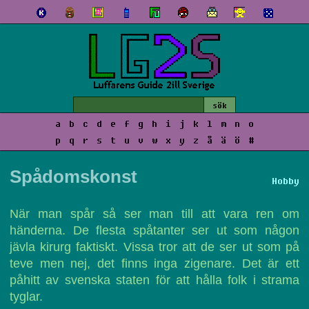
a
b
c
d
e
f
g
h
i
j
k
l
m
n
o
p
q
r
s
t
u
v
w
x
y
z
å
ä
ö
#
Spådomskonst
Hobby
När man spår så ser man till att vara ren om
händerna. De flesta spåtanter ser ut som någon
jävla kirurg faktiskt. Vissa tror att de ser ut som på
teve men nej, det finns inga zigenare. Det är ett
påhitt av svenska staten för att hålla folk i strama
tyglar.