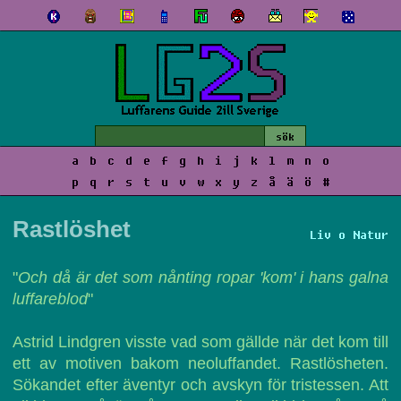
a
b
c
d
e
f
g
h
i
j
k
l
m
n
o
p
q
r
s
t
u
v
w
x
y
z
å
ä
ö
#
Rastlöshet
Liv o Natur
"
Och då är det som nånting ropar 'kom' i hans galna
luffareblod
"
Astrid Lindgren visste vad som gällde när det kom till
ett av motiven bakom neoluffandet. Rastlösheten.
Sökandet efter äventyr och avskyn för tristessen. Att