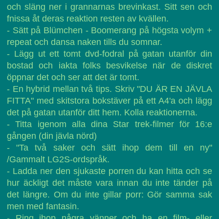
och släng ner i grannarnas brevinkast. Sitt sen och
fnissa åt deras reaktion resten av kvällen.
- Sätt på Blümchen - Boomerang på högsta volym +
repeat och dansa naken tills du somnar.
- Lägg ut ett tomt dvd-fodral på gatan utanför din
bostad och iakta folks besvikelse när de diskret
öppnar det och ser att det är tomt.
- En hybrid mellan två tips. Skriv "DU ÄR EN JÄVLA
FITTA" med skitstora bokstäver på ett A4'a och lägg
det på gatan utanför ditt hem. Kolla reaktionerna.
- Titta igenom alla dina Star trek-filmer för 16:e
gången (din jävla nörd)
- "Ta två saker och sätt ihop dem till en ny"
/Gammalt LG2S-ordspråk.
- Ladda ner den sjukaste porren du kan hitta och se
hur äckligt det måste vara innan du inte tänder på
det längre. Om du inte gillar porr: Gör samma sak
men med fantasin.
- Ring ihop några vänner och ha en film- eller