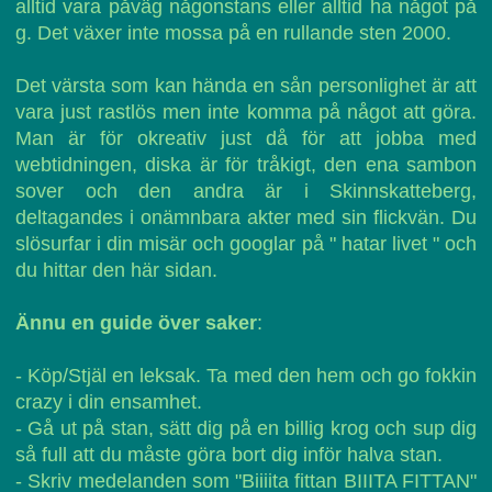
alltid vara påväg någonstans eller alltid ha något på
g. Det växer inte mossa på en rullande sten 2000.
Det värsta som kan hända en sån personlighet är att
vara just rastlös men inte komma på något att göra.
Man är för okreativ just då för att jobba med
webtidningen, diska är för tråkigt, den ena sambon
sover och den andra är i Skinnskatteberg,
deltagandes i onämnbara akter med sin flickvän. Du
slösurfar i din misär och googlar på " hatar livet " och
du hittar den här sidan.
Ännu en guide över saker
:
- Köp/Stjäl en leksak. Ta med den hem och go fokkin
crazy i din ensamhet.
- Gå ut på stan, sätt dig på en billig krog och sup dig
så full att du måste göra bort dig inför halva stan.
- Skriv medelanden som "Biiiita fittan BIIITA FITTAN"