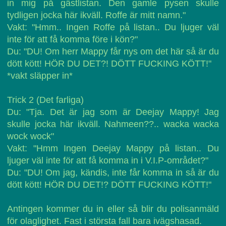
in mig på gästlistan. Den gamle pysen skulle
tydligen jocka här ikväll. Roffe är mitt namn."
Vakt: "Hmm.. Ingen Roffe på listan.. Du ljuger väl
inte för att få komma före i kön?"
Du: "DU! Om herr Mappy får nys om det här så är du
dött kött! HÖR DU DET?! DÖTT FUCKING KÖTT!"
*vakt släpper in*
Trick 2 (Det farliga)
Du: "Tja. Det är jag som är Deejay Mappy! Jag
skulle jocka här ikväll. Nahmeen??.. wacka wacka
wock wock"
Vakt: "Hmm Ingen Deejay Mappy på listan.. Du
ljuger väl inte för att få komma in i V.I.P-området?"
Du: "DU! Om jag, kändis, inte får komma in så är du
dött kött! HÖR DU DET!? DÖTT FUCKING KÖTT!"
Antingen kommer du in eller så blir du polisanmäld
för olaglighet. Fast i största fall bara ivägshasad.