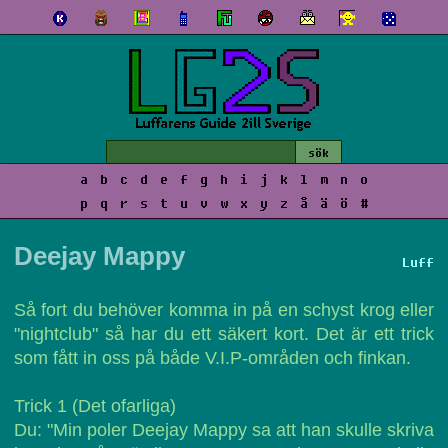
a
b
c
d
e
f
g
h
i
j
k
l
m
n
o
p
q
r
s
t
u
v
w
x
y
z
å
ä
ö
#
Deejay Mappy
Luff
Så fort du behöver komma in på en schyst krog eller
"nightclub" så har du ett säkert kort. Det är ett trick
som fått in oss på både V.I.P-områden och finkan.
Trick 1 (Det ofarliga)
Du: "Min poler Deejay Mappy sa att han skulle skriva