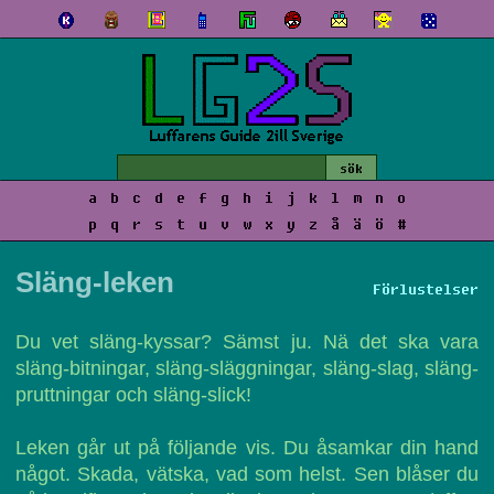
a
b
c
d
e
f
g
h
i
j
k
l
m
n
o
p
q
r
s
t
u
v
w
x
y
z
å
ä
ö
#
Släng-leken
Förlustelser
Du vet släng-kyssar? Sämst ju. Nä det ska vara
släng-bitningar, släng-släggningar, släng-slag, släng-
pruttningar och släng-slick!
Leken går ut på följande vis. Du åsamkar din hand
något. Skada, vätska, vad som helst. Sen blåser du