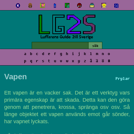
a
b
c
d
e
f
g
h
i
j
k
l
m
n
o
p
q
r
s
t
u
v
w
x
y
z
å
ä
ö
#
Vapen
Prylar
Ett vapen är en vacker sak. Det är ett verktyg vars
primära egenskap är att skada. Detta kan den göra
genom att penetrera, krossa, spränga osv osv. Så
länge objektet ett vapen används emot går sönder,
har vapnet lyckats.