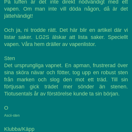
På luffen är det inte direkt nödvändigt med ett
vapen. Om man inte vill döda någon, då är det
jättehändigt!
Och ja, ni trodde rätt. Det här blir en artikel där vi
listar saker. LG2S älskar att lista saker. Speciellt
vapen. Våra hem dräller av vapenlistor.
Sten
Det ursprungliga vapnet. En apman, frustrerad över
sina sköra nävar och fötter, tog upp en robust sten
från marken och slog den mot ett träd. Till sin
förtjusan gick trädet mer sönder än stenen.
Tiotusentals år av förstörelse kunde ta sin början.
O
Ascii-sten
Klubba/Käpp