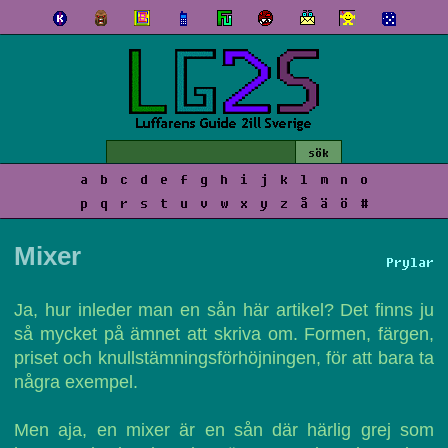
a
b
c
d
e
f
g
h
i
j
k
l
m
n
o
p
q
r
s
t
u
v
w
x
y
z
å
ä
ö
#
Mixer
Prylar
Ja, hur inleder man en sån här artikel? Det finns ju
så mycket på ämnet att skriva om. Formen, färgen,
priset och knullstämningsförhöjningen, för att bara ta
några exempel.
Men aja, en mixer är en sån där härlig grej som