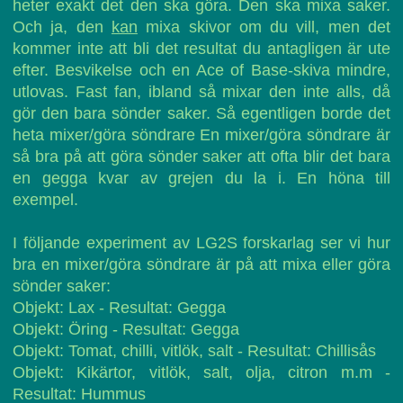
heter exakt det den ska göra. Den ska mixa saker.
Och ja, den
kan
mixa skivor om du vill, men det
kommer inte att bli det resultat du antagligen är ute
efter. Besvikelse och en Ace of Base-skiva mindre,
utlovas. Fast fan, ibland så mixar den inte alls, då
gör den bara sönder saker. Så egentligen borde det
heta mixer/göra söndrare En mixer/göra söndrare är
så bra på att göra sönder saker att ofta blir det bara
en gegga kvar av grejen du la i. En höna till
exempel.
I följande experiment av LG2S forskarlag ser vi hur
bra en mixer/göra söndrare är på att mixa eller göra
sönder saker:
Objekt: Lax - Resultat: Gegga
Objekt: Öring - Resultat: Gegga
Objekt: Tomat, chilli, vitlök, salt - Resultat: Chillisås
Objekt: Kikärtor, vitlök, salt, olja, citron m.m -
Resultat: Hummus