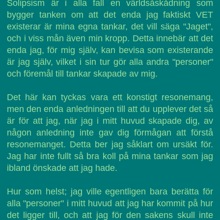
Solipsism är i alla fall en världsåskådning som
bygger tanken om att det enda jag faktiskt VET
existerar är mina egna tankar, det vill säga "Jaget",
och i viss mån även min kropp. Detta innebär att det
enda jag, för mig själv, kan bevisa som existerande
är jag själv, vilket i sin tur gör alla andra "personer"
och föremål till tankar skapade av mig.
Det här kan tyckas vara ett konstigt resonemang,
men den enda anledningen till att du upplever det så
är för att jag, när jag i mitt huvud skapade dig, av
någon anledning inte gav dig förmågan att förstå
resonemanget. Detta ber jag såklart om ursäkt för.
Jag har inte fullt så bra koll på mina tankar som jag
ibland önskade att jag hade.
Hur som helst; jag ville egentligen bara berätta för
alla "personer" i mitt huvud att jag har kommit på hur
det ligger till, och att jag för den sakens skull inte