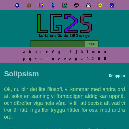
a
b
c
d
e
f
g
h
i
j
k
l
m
n
o
p
q
r
s
t
u
v
w
x
y
z
å
ä
ö
#
Solipsism
Kroppen
Ok, nu blir det lite filosofi, vi kommer med andra ord
att söka en sanning vi förmodligen aldrig kan uppnå,
och därefter viga hela våra liv till att bevisa att vad vi
tror är rätt. Inga fler trygga nätter för oss, med andra
ord.