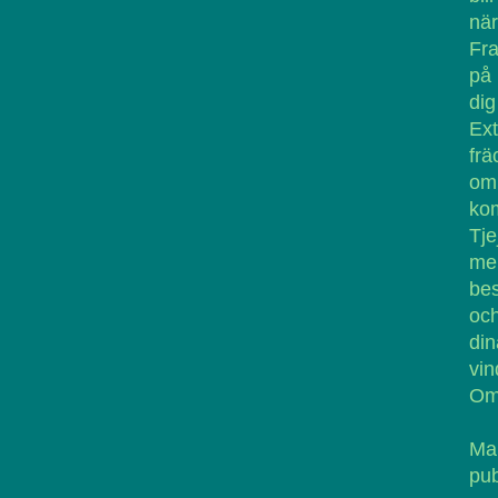
nä
Fra
på 
di
Ext
frä
om 
ko
Tje
men
bes
och
di
vin
Omk
Ma
pub