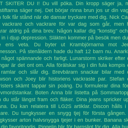
T SKITER DU I! Du vill pöka. Din kropp säger ja, 
stiftarna säger nej. Det börjar rinna brun jos ur din va
 folk får stånd när de dansar tryckare med dig. Nick Ca
ir vackrare och vackrare för var dag som går, men 
rar aldrig på dina brev. Någon kallar dig "konstig" oc
 in i djup depression. Släkten kommer på besök men du 
te ens veta. Du byter ut Krambjörnarna mot Je
messon. På stenåldern hade du haft 12 barn nu. Anark
r något spännande och farligt. Lunarstorm skriker efter 
gar är det ont om. Alla förälskar sig i din fula kompis
 ramlar och slår dig. Brevbärarn snackar bilar med d
wson och Joey blir historiens vackraste par. Stefan 
isters skämt tappar sin poäng. Du formulerar dina fö
lvmordstankar. Boten Anna blir listetta på Sommarto
 du står längst fram och fläker. Dina jeans spricker u
na. Du kan relatera till LG2S artiklar. Discon hålls i
lare. Du tungkysser en snygg tjej för första gången
gkysser arton halvsnygga tjejer i en bunker. Banana s
r din favoritgodis. Piggelin blir för barnsligt för dig. Alla hu