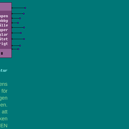
ppen
obby
älle
yper
ylar
ätet
rigt
#
atur
 ens
 för
ngen
den.
 att
nken
 MEN