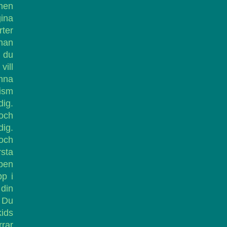
men
gina
rter
han
h du
vill
nna
ism
dig.
 och
ig.
och
rsta
ppen
pp i
 din
. Du
kids
rrar