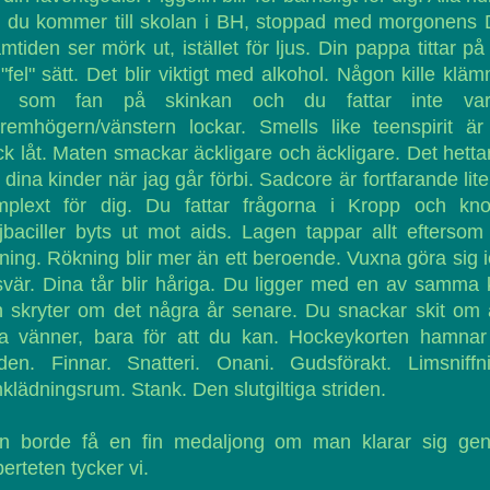
r du kommer till skolan i BH, stoppad med morgonens 
mtiden ser mörk ut, istället för ljus. Din pappa tittar på
"fel" sätt. Det blir viktigt med alkohol. Någon kille klä
g som fan på skinkan och du fattar inte varf
remhögern/vänstern lockar. Smells like teenspirit ä
ck låt. Maten smackar äckligare och äckligare. Det hettar 
dina kinder när jag går förbi. Sadcore är fortfarande lite
mplext för dig. Du fattar frågorna i Kropp och kno
jbaciller byts ut mot aids. Lagen tappar allt eftersom
ing. Rökning blir mer än ett beroende. Vuxna göra sig 
vär. Dina tår blir håriga. Du ligger med en av samma
 skryter om det några år senare. Du snackar skit om 
na vänner, bara för att du kan. Hockeykorten hamnar
den. Finnar. Snatteri. Onani. Gudsförakt. Limsniffn
lädningsrum. Stank. Den slutgiltiga striden.
n borde få en fin medaljong om man klarar sig ge
erteten tycker vi.