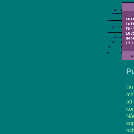
Kul
Luf
För
LG2
Geo
Liv
a
P
Du 
mär
att
kom
Någ
köp
och