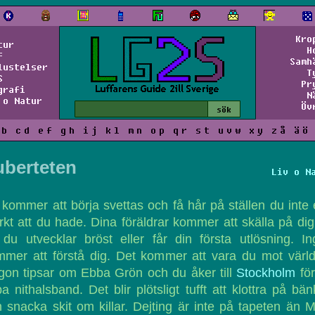
Kro
tur
H
f
Samh
lustelser
T
S
Pr
grafi
N
 o Natur
Öv
b
c
d
e
f
g
h
i
j
k
l
m
n
o
p
q
r
s
t
u
v
w
x
y
z
å
ä
ö
uberteten
Liv o N
kommer att börja svettas och få hår på ställen du inte
kt att du hade. Dina föräldrar kommer att skälla på dig
 du utvecklar bröst eller får din första utlösning. I
mer att förstå dig. Det kommer att vara du mot värl
on tipsar om Ebba Grön och du åker till
Stockholm
för
a nithalsband. Det blir plötsligt tufft att klottra på bä
 snacka skit om killar. Dejting är inte på tapeten än