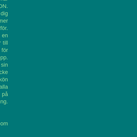
DN.
 dig
mmer
ör.
r en
till
 för
pp.
 sin
icke
 kön
alla
 på
ing.
nom