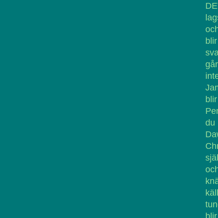
DE
lag
och
bl
sva
går
in
Ja
bli
Pen
du
Da
Chr
sjä
och
knä
käl
tun
bli