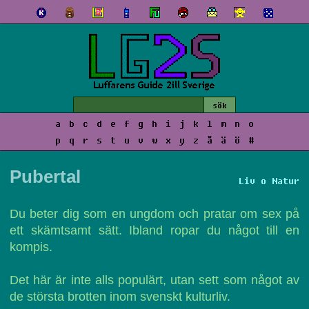
a
b
c
d
e
f
g
h
i
j
k
l
m
n
o
p
q
r
s
t
u
v
w
x
y
z
å
ä
ö
#
Pubertal
Liv o Natur
Du beter dig som en ungdom och pratar om sex på
ett skämtsamt sätt. Ibland ropar du något till en
kompis.
Det här är inte alls populärt, utan sett som något av
de största brotten inom svenskt kulturliv.