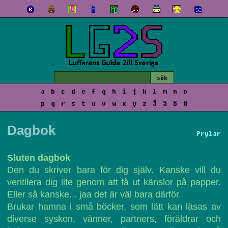
a
b
c
d
e
f
g
h
i
j
k
l
m
n
o
p
q
r
s
t
u
v
w
x
y
z
å
ä
ö
#
Dagbok
Prylar
Sluten dagbok
Den du skriver bara för dig själv. Kanske vill du
ventilera dig lite genom att få ut känslor på papper.
Eller så kanske... jaa det är väl bara därför.
Brukar hamna i små böcker, som lätt kan läsas av
diverse syskon, vänner, partners, föräldrar och