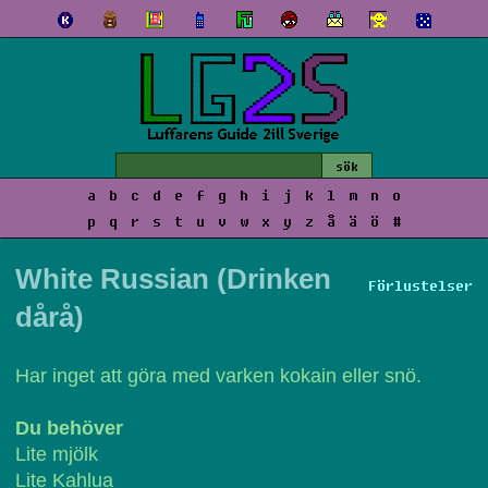
a
b
c
d
e
f
g
h
i
j
k
l
m
n
o
p
q
r
s
t
u
v
w
x
y
z
å
ä
ö
#
White Russian (Drinken
Förlustelser
dårå)
Har inget att göra med varken kokain eller snö.
Du behöver
Lite mjölk
Lite Kahlua