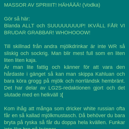
MASSOR AV SPRIIIIT! HÄHÄÄÄ! (Vodka)
Gör så här:
Blanda ALLT och SUUUUUUUUP! IKVÄLL FÅR VI
BRUDAR GRABBAR! WHOHOOOW!
Till skillnad från andra mjölkdrinkar är inte WR så
sliskig och sockrig. Man blir mest full som en liten
liten liten kaja.
Är man lite fattig och känner för att vara den
hårdaste i gänget så kan man skippa Kahluan och
bara köra grogg på mjölk och norrländsk hembränt.
Det har delar av LG2S-redaktionen gjort och det
slutade med en helkväll
:(
Kom ihåg att många som dricker white russian ofta
får en så kallad mjölkmustasch. Då behöver du bara
bryta på ryska så får du doppa hela kvällen. Funkar