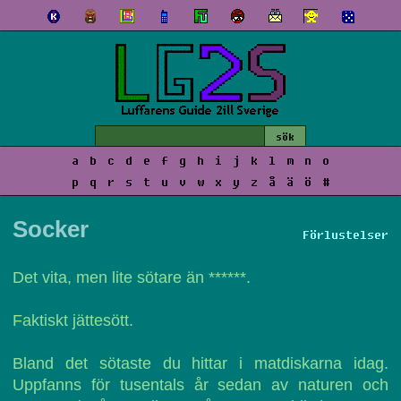
a
b
c
d
e
f
g
h
i
j
k
l
m
n
o
p
q
r
s
t
u
v
w
x
y
z
å
ä
ö
#
Socker
Förlustelser
Det vita, men lite sötare än ******.
Faktiskt jättesött.
Bland det sötaste du hittar i matdiskarna idag.
Uppfanns för tusentals år sedan av naturen och