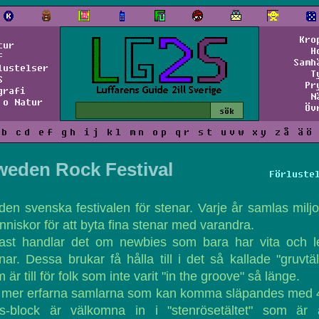
Kro
tur
H
f
Samh
lustelser
T
S
Pr
grafi
N
 o Natur
Öv
b
c
d
e
f
g
h
i
j
k
l
m
n
o
p
q
r
s
t
u
v
w
x
y
z
å
ä
ö
weden Rock Festival
Förluste
den svenska festivalen för stenar. Varje år samlas milj
niskor för att byta fina stenar med varandra.
tast handlar det om newbies som bara har vita och l
nar. Dessa brukar få hålla till i det så kallade "gruvtäl
 är till för folk som inte varit "in the groove" så länge.
 mer erfarna samlarna som kan komma släpandes med 
ns-block är välkomna in i "stenrösetältet" som är a