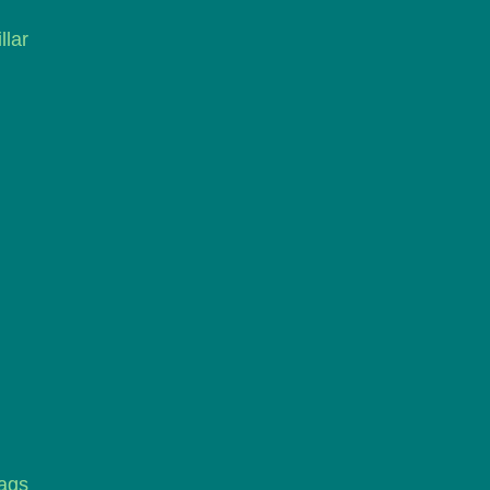
llar
ags