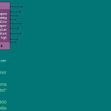
ppen
obby
älle
yper
ylar
ätet
rigt
#
lser
oner
ena
tet"
400
lla