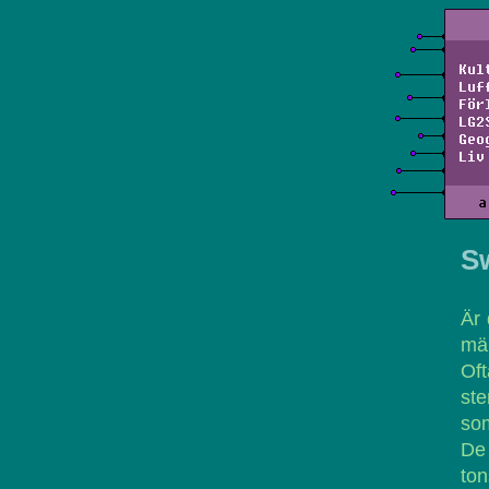
Kul
Luf
För
LG2
Geo
Liv
a
S
Är 
män
Of
ste
som
De
to