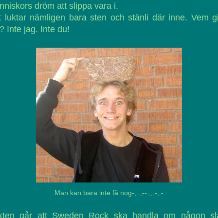
niskors dröm att slippa vara i.
 luktar nämligen bara sten och stänli där inne. Vem gi
? Inte jag. Inte du!
Man kan bara inte få nog-,..,--.,,.-,.-
kten går att Sweden Rock ska handla om någon sl