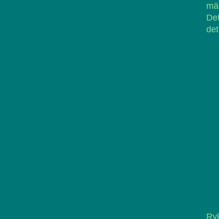
män
Det
det
Ry