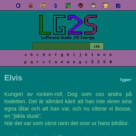
a
b
c
d
e
f
g
h
i
j
k
l
m
n
o
p
q
r
s
t
u
v
w
x
y
z
å
ä
ö
#
Elvis
Typer
Kungen av rocken-roll. Dog som oss andra på
toaletten. Det är allmänt känt att han inte skrev sina
egna låtar och att han var, och nu citerar vi Bosse,
en "jäkla slusk".
När det var som värst rann det snor ur hans bihålor.