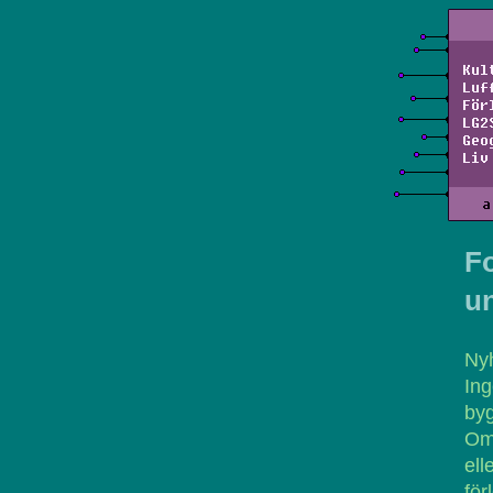
Kul
Luf
För
LG2
Geo
Liv
a
Fo
un
Nyh
Ing
byg
Om
ell
fö