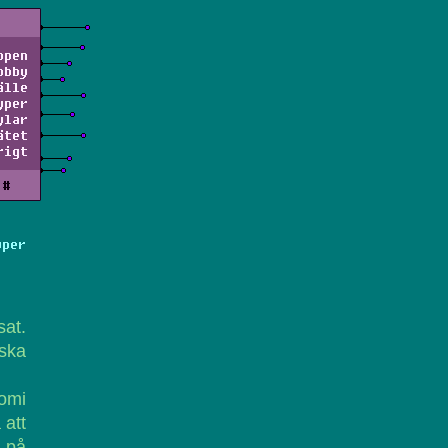
ppen
obby
älle
yper
ylar
ätet
rigt
#
yper
sat.
 ska
omi
 att
 på