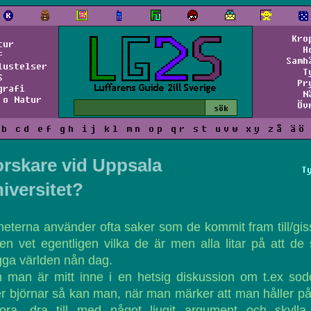
Kro
tur
H
f
Samh
lustelser
T
S
Pr
grafi
N
 o Natur
Öv
b
c
d
e
f
g
h
i
j
k
l
m
n
o
p
q
r
s
t
u
v
w
x
y
z
å
ä
ö
rskare vid Uppsala
T
iversitet?
eterna använder ofta saker som de kommit fram till/gis
en vet egentligen vilka de är men alla litar på att de
ga världen nån dag.
 man är mitt inne i en hetsig diskussion om t.ex sod
er björnar så kan man, när man märker att man håller på
rlora, dra till med något ljugit argument och skylla