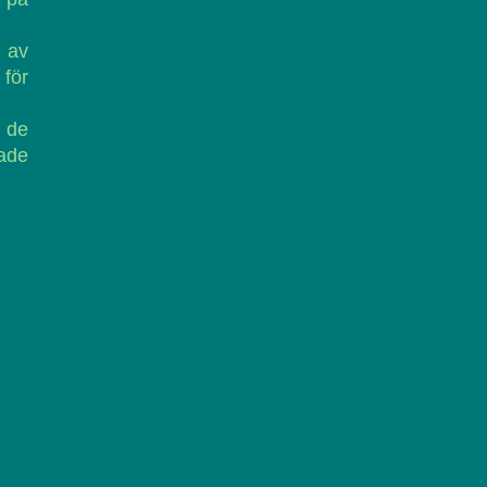
ö av
för
 de
tade