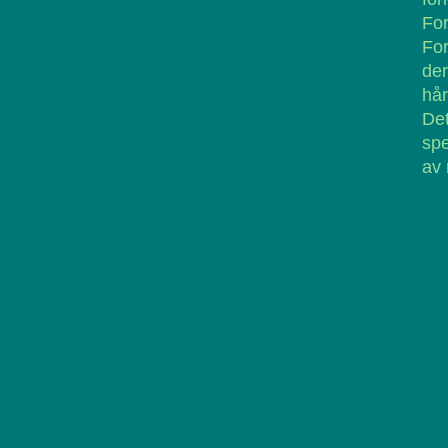
For
For
de
hår
De
spe
av 