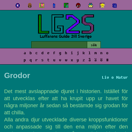
a
b
c
d
e
f
g
h
i
j
k
l
m
n
o
p
q
r
s
t
u
v
w
x
y
z
å
ä
ö
#
Grodor
Liv o Natur
Det mest avslappnade djuret i historien. Istället för
att utvecklas efter att ha krupit upp ur havet för
några miljoner år sedan så bestämde sig grodan för
att chilla.
Alla andra djur utvecklade diverse kroppsfunktioner
och anpassade sig till den ena miljön efter den