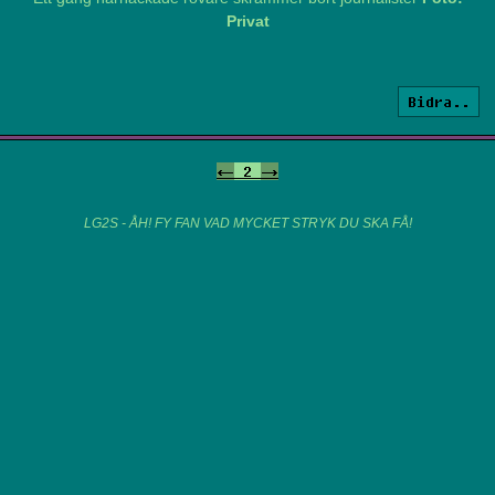
Privat
Bidra..
<-
2
->
LG2S - ÅH! FY FAN VAD MYCKET STRYK DU SKA FÅ!