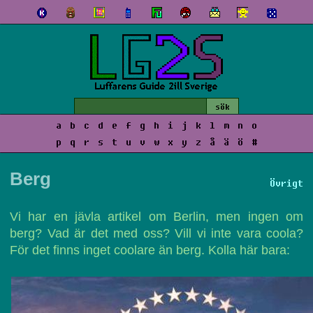
a
b
c
d
e
f
g
h
i
j
k
l
m
n
o
p
q
r
s
t
u
v
w
x
y
z
å
ä
ö
#
Berg
Övrigt
Vi har en jävla artikel om Berlin, men ingen om
berg? Vad är det med oss? Vill vi inte vara coola?
För det finns inget coolare än berg. Kolla här bara: