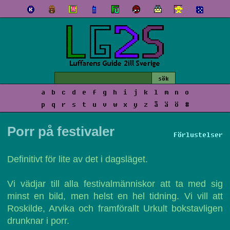
a
b
c
d
e
f
g
h
i
j
k
l
m
n
o
p
q
r
s
t
u
v
w
x
y
z
å
ä
ö
#
Porr på festivaler
Förlustelser
Definitivt för lite av det i dagsläget.
Vi vädjar till alla festivalmänniskor att ta med sig
minst en bild, men helst en hel tidning. Vi vill att
Roskilde, Arvika och framförallt Urkult bokstavligen
drunknar i porr.