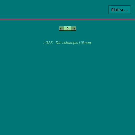
Bidra..
<-
2
->
LG2S - Din schampis i öknen.