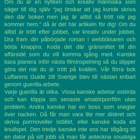
Om du är en nyfiken och kreativ människa som
säger till dig själv “jag önskar att jag kunde skriva
den där boken men jag är alltid så trött när jag
kommer hem.” då är det här artikeln för dig! Om du
alltid är trött efter jobbet, var kreativ under jobbet.
Dra fram din påbörjade roman i webbläsaren och
börja knappra. Koda det där gränsnittet till din
affärsidé som du vill komma igång med. Kanske
bara planera inför nästa filminspelning så du slipper
göra det när du är trött på kvällen. Vår förra bok
Luffarens Guide 2ill Sverige blev till nästan enbart
genom guerilla-arbete.
Varje guerilla är olika. Vissa kanske arbetar ostörda
och kan klippa sin senaste amatörporrfilm utan
problem. Andra kanske har en boss som sneglar
över nacken. Då får man vara lite mer diskret och
skriva porrnoveller istället, eller kanske koda ett
knullspel. Den tredje kanske inte ens har tillgång till
en dator på sitt jobb så man får anteckna snuskiga