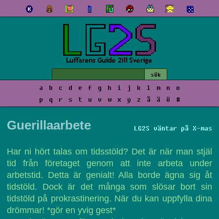
a
b
c
d
e
f
g
h
i
j
k
l
m
n
o
p
q
r
s
t
u
v
w
x
y
z
å
ä
ö
#
Guerillaarbete
LG2S väntar på X-mas
Har ni hört talas om tidsstöld? Det är när man stjäl
tid från företaget genom att inte arbeta under
arbetstid. Detta är genialt! Alla borde ägna sig åt
tidstöld. Dock är det många som slösar bort sin
tidstöld på prokrastinering. När du kan uppfylla dina
drömmar! *gör en yvig gest*