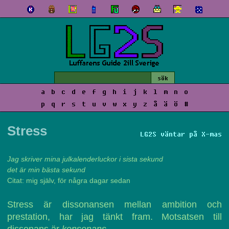
a
b
c
d
e
f
g
h
i
j
k
l
m
n
o
p
q
r
s
t
u
v
w
x
y
z
å
ä
ö
#
Stress
LG2S väntar på X-mas
Jag skriver mina julkalenderluckor i sista sekund
det är min bästa sekund
Citat: mig själv, för några dagar sedan
Stress är dissonansen mellan ambition och
prestation, har jag tänkt fram. Motsatsen till