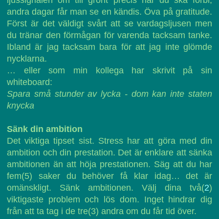
ljussignalen om till grönt precis när du ska förbi,
andra dagar får man se en kändis. Öva på gratitude.
Först är det väldigt svårt att se vardagsljusen men
du tränar den förmågan för varenda tacksam tanke.
Ibland är jag tacksam bara för att jag inte glömde
nycklarna.
… eller som min kollega har skrivit på sin
whiteboard:
Spara små stunder av lycka - dom kan inte staten
knycka
Sänk din ambition
Det viktiga tipset sist. Stress har att göra med din
ambition och din prestation. Det är enklare att sänka
ambitionen än att höja prestationen. Säg att du har
fem(5) saker du behöver få klar idag… det är
omänskligt. Sänk ambitionen. Välj dina två(
2
)
viktigaste problem och lös dom. Inget hindrar dig
från att ta tag i de tre(3) andra om du får tid över.