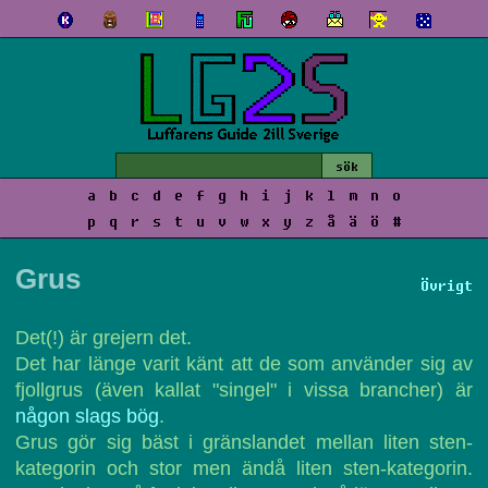
a
b
c
d
e
f
g
h
i
j
k
l
m
n
o
p
q
r
s
t
u
v
w
x
y
z
å
ä
ö
#
Grus
Övrigt
Det(!) är grejern det.
Det har länge varit känt att de som använder sig av
fjollgrus (även kallat "singel" i vissa brancher) är
någon slags bög
.
Grus gör sig bäst i gränslandet mellan liten sten-
kategorin och stor men ändå liten sten-kategorin.