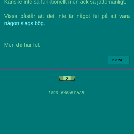
Kanske inte så funktionellt men ack så jättemanligt.
Vissa påstår att det inte är något fel på att vara
någon slags bög
.
Men
de
har fel.
Bidra..
<-
2
->
LG2S - RÅBÄRT HAR!