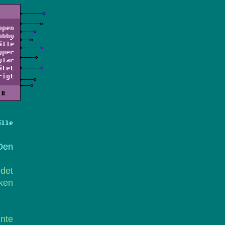
ppen
obby
älle
yper
ylar
ätet
rigt
#
älle
Den
det
lken
nte