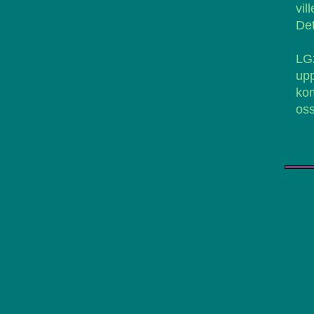
vil
Det
LG
upp
ko
oss