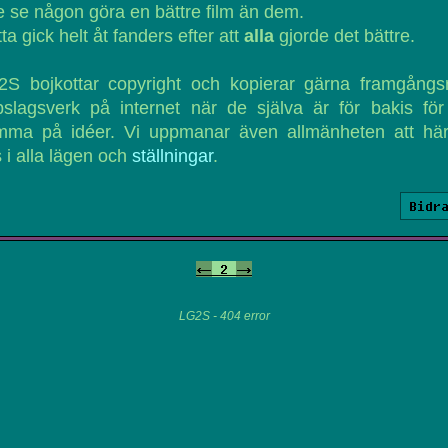
le se någon göra en bättre film än dem.
ta gick helt åt fanders efter att
alla
gjorde det bättre.
2S bojkottar copyright och kopierar gärna framgångsr
slagsverk på internet när de själva är för bakis för
mma på idéer. Vi uppmanar även allmänheten att hä
 i alla lägen och
ställningar
.
Bidr
<-
2
->
LG2S - 404 error