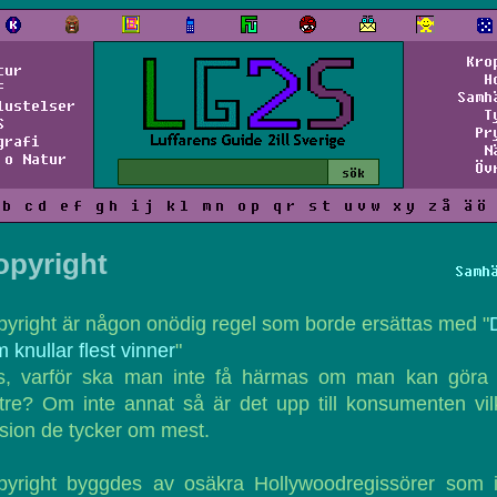
Kro
tur
H
f
Samh
lustelser
T
S
Pr
grafi
N
 o Natur
Öv
b
c
d
e
f
g
h
i
j
k
l
m
n
o
p
q
r
s
t
u
v
w
x
y
z
å
ä
ö
opyright
Samh
yright är någon onödig regel som borde ersättas med "
 knullar flest vinner
"
s, varför ska man inte få härmas om man kan göra 
tre? Om inte annat så är det upp till konsumenten vi
sion de tycker om mest.
pyright byggdes av osäkra Hollywoodregissörer som i