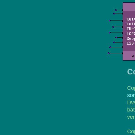
Kul
Luf
För
LG2
Geo
Liv
a
C
Cop
som
Dv
bät
ver
Co