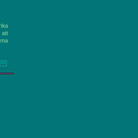
ika
 att
rma
a..