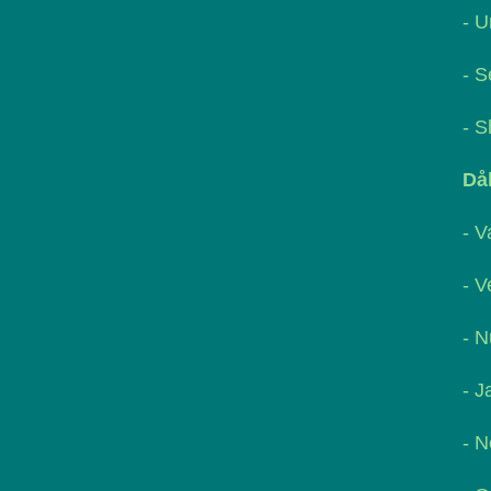
- U
- S
- S
Dål
- V
- V
- N
- J
- N