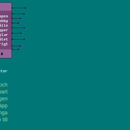
ppen
obby
älle
yper
ylar
ätet
rigt
#
atur
och
bart
igen
äpp
nga
till