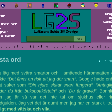
Kro
tur
H
f
Samh
lustelser
T
S
Pr
grafi
N
 o Natur
Öv
b
c
d
e
f
g
h
i
j
k
l
m
n
o
p
q
r
s
t
u
v
w
x
y
z
å
ä
ö
sta ord
Liv o N
g låg med svåra smärtor och illamående häromnatten 
nkte
"Det finns en risk att jag dör snart"
. Google hade en
gt saker som
"Din njure slutar snart fungera", "Antagl
der du från bukspottkörteln"
och
"Du är gravid"
. Bonnl
m jag är så var det inte tal om sjukhus eller ri
dguiden. Jag vet det är dumt men jag har en stark tilltro 
ligt med vätska och vila
.