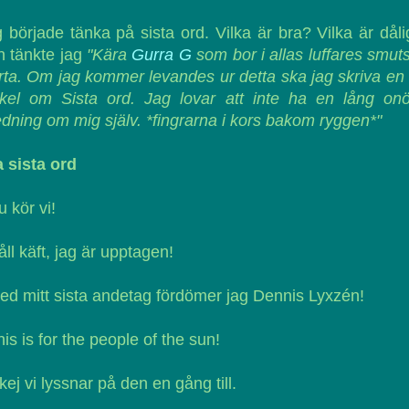
 började tänka på sista ord. Vilka är bra? Vilka är dål
 tänkte jag
"Kära
Gurra G
som bor i allas luffares smut
rta. Om jag kommer levandes ur detta ska jag skriva en
ikel om Sista ord. Jag lovar att inte ha en lång on
edning om mig själv. *fingrarna i kors bakom ryggen*"
 sista ord
u kör vi!
åll käft, jag är upptagen!
ed mitt sista andetag fördömer jag Dennis Lyxzén!
his is for the people of the sun!
kej vi lyssnar på den en gång till.