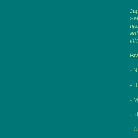
Jag
Sen
hjä
art
inl
Bra
- N
- H
- M
- T
- O