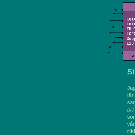
Kul
Luf
För
LG2
Geo
Liv
a
Si
Ja
tä
sa
blö
so
vår
rik