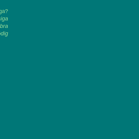
iga?
siga
 bra
ödig