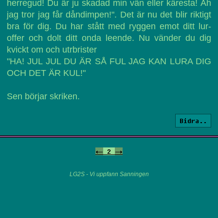
herregud! Du är ju skadad min vän eller käresta! Äh
jag tror jag får dåndimpen!". Det är nu det blir riktigt
bra för dig. Du har stått med ryggen emot ditt lur-
offer och dolt ditt onda leende. Nu vänder du dig
kvickt om och utrbrister
"HA! JUL JUL DU ÄR SÅ FUL JAG KAN LURA DIG
OCH DET ÄR KUL!"
Sen börjar skriken.
Bidra..
<-
2
->
LG2S - Vi uppfann Sanningen