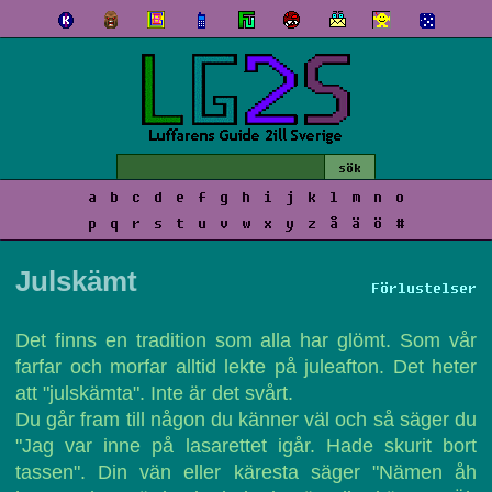
a
b
c
d
e
f
g
h
i
j
k
l
m
n
o
p
q
r
s
t
u
v
w
x
y
z
å
ä
ö
#
Julskämt
Förlustelser
Det finns en tradition som alla har glömt. Som vår
farfar och morfar alltid lekte på juleafton. Det heter
att "julskämta". Inte är det svårt.
Du går fram till någon du känner väl och så säger du
"Jag var inne på lasarettet igår. Hade skurit bort
tassen". Din vän eller käresta säger "Nämen åh