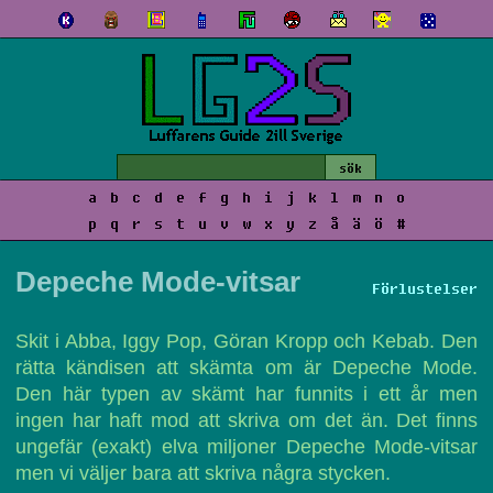
a
b
c
d
e
f
g
h
i
j
k
l
m
n
o
p
q
r
s
t
u
v
w
x
y
z
å
ä
ö
#
Depeche Mode-vitsar
Förlustelser
Skit i Abba, Iggy Pop, Göran Kropp och Kebab. Den
rätta kändisen att skämta om är Depeche Mode.
Den här typen av skämt har funnits i ett år men
ingen har haft mod att skriva om det än. Det finns
ungefär (exakt) elva miljoner Depeche Mode-vitsar
men vi väljer bara att skriva några stycken.