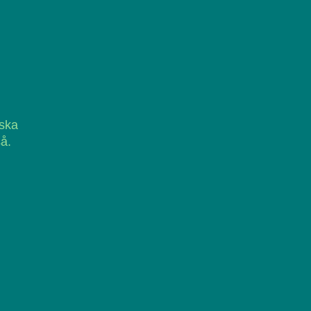
ska
å.