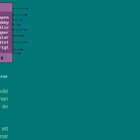
ppen
obby
älle
yper
ylar
ätet
rigt
#
atur
vikt
 man
 av
ett
knar