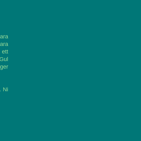
bara
bara
 ett
 Gul
rger
. Ni