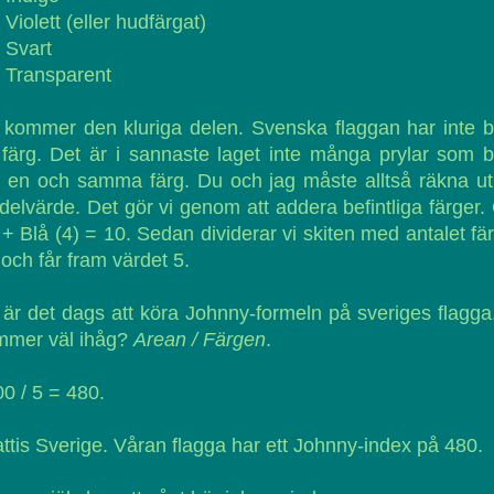
 Violett (eller hudfärgat)
 Svart
 Transparent
kommer den kluriga delen. Svenska flaggan har inte 
färg. Det är i sannaste laget inte många prylar som 
 en och samma färg. Du och jag måste alltså räkna ut
elvärde. Det gör vi genom att addera befintliga färger.
 + Blå (4) = 10. Sedan dividerar vi skiten med antalet fä
 och får fram värdet 5.
är det dags att köra Johnny-formeln på sveriges flagga
mmer väl ihåg?
Arean / Färgen
.
0 / 5 = 480.
ttis Sverige. Våran flagga har ett Johnny-index på 480.