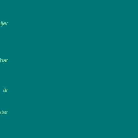
jer
har
 är
ster