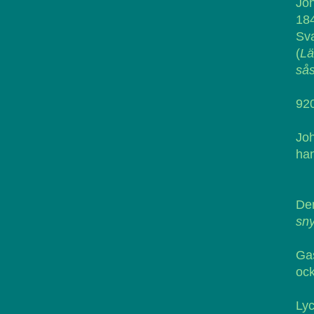
Joh
18
Sva
(
Lä
sås
920
Jo
han
De
sny
Gas
ock
Lyc