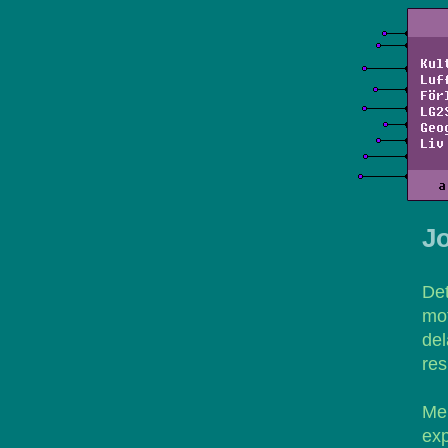
Kul
Luf
För
LG2
Geo
Liv
a
Jo
Det
mot
de
res
Me
exp