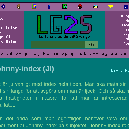
Kro
tur
H
f
Samh
lustelser
T
S
Pr
grafi
N
 o Natur
Öv
b
c
d
e
f
g
h
i
j
k
l
m
n
o
p
q
r
s
t
u
v
w
x
y
z
å
ä
ö
hnny-index (JI)
Liv o N
 är ju vanligt med index hela tiden. Man ska mäta sin 
 sin längd för att avgöra om man är tjock. Och så ska
la hastigheten i massan för att man är intresserad
ultatet.
n det enda som man egentligen behöver veta om 
eriment är Johnny-index på subjektet. Johnny-index rä