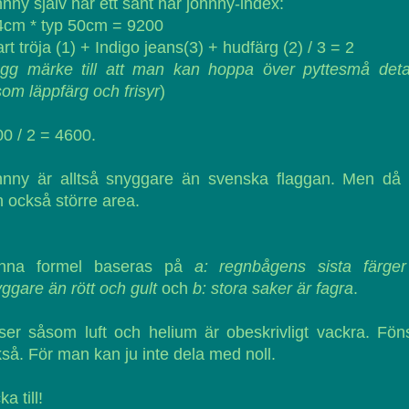
nny själv har ett sånt här johnny-index:
4cm * typ 50cm = 9200
rt tröja (1) + Indigo jeans(3) + hudfärg (2) / 3 = 2
gg märke till att man kan hoppa över pyttesmå detal
om läppfärg och frisyr
)
0 / 2 = 4600.
hnny är alltså snyggare än svenska flaggan. Men då 
 också större area.
nna formel baseras på
a: regnbågens sista färger
ggare än rött och gult
och
b: stora saker är fagra
.
er såsom luft och helium är obeskrivligt vackra. Fön
så. För man kan ju inte dela med noll.
ka till!