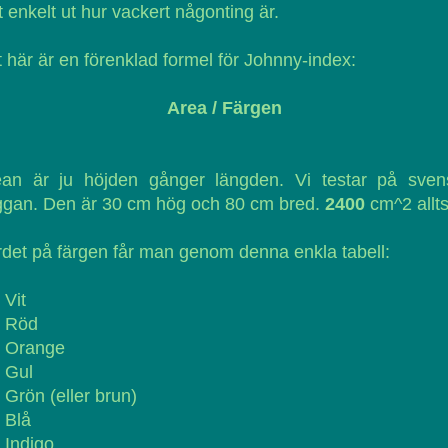
t enkelt ut hur vackert någonting är.
 här är en förenklad formel för Johnny-index:
Area / Färgen
ean är ju höjden gånger längden. Vi testar på sven
ggan. Den är 30 cm hög och 80 cm bred.
2400
cm^2 allts
det på färgen får man genom denna enkla tabell:
 Vit
= Röd
= Orange
 Gul
 Grön (eller brun)
 Blå
 Indigo