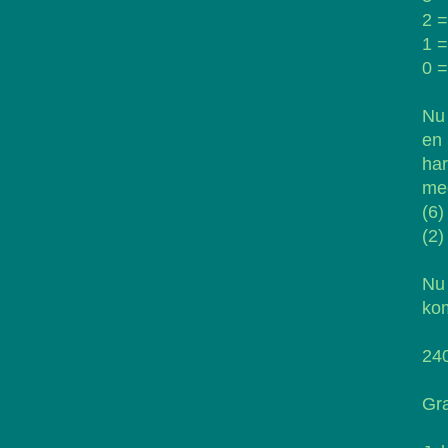
2 =
1 =
0 =
Nu 
en 
har
med
(6)
(2)
Nu 
ko
240
Gra