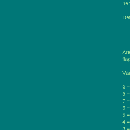
hel
Det
Ar
fla
Vär
9 =
8 
7 
6 =
5 =
4 =
3 =