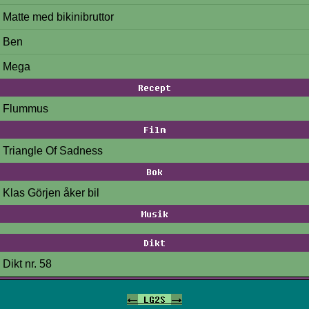
Matte med bikinibruttor
Ben
Mega
Recept
Flummus
Film
Triangle Of Sadness
Bok
Klas Görjen åker bil
Musik
Dikt
Dikt nr. 58
<-
LG2S
->