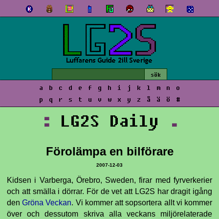
a
b
c
d
e
f
g
h
i
j
k
l
m
n
o
p
q
r
s
t
u
v
w
x
y
z
å
ä
ö
#
:
LG2S Daily
.
Förolämpa en bilförare
2007-12-03
Kidsen i Varberga, Örebro, Sweden, firar med fyrverkerier
och att smälla i dörrar. För de vet att LG2S har dragit igång
den
Gröna Veckan
. Vi kommer att sopsortera allt vi kommer
över och dessutom skriva alla veckans miljörelaterade