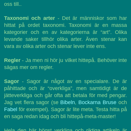
oss till..
Taxonomi och arter
- Det är människor som har
hittat på ordet taxonomi. Taxonomi är en massa
kategorier och en av kategorierna är “art”. Olika
levande saker tillhör olika arter. Även stenar kan
vara av olika arter och stenar lever inte ens.
Regler
- Ja men ni hör ju vilket hittepå. Behöver inte
sägas mer om regler.
Sagor
- Sagor är något av en specialare. De är
påhittade och är “overkliga”, men samtidigt är de
jätteverkliga och går ofta att betala för med pengar.
Jag vet flera sagor (se
Bibeln
,
Bockarna Bruse
och
Fabel
för exempel). Sagor är lite meta. Testa hitta på
en saga redan idag och bli hittepå-meta-master!
Hela den här högst verkliga och riktiga artikeln är