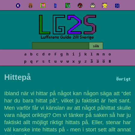
a
b
c
d
e
f
g
h
i
j
k
l
m
n
o
p
q
r
s
t
u
v
w
x
y
z
å
ä
ö
#
Hittepå
Övrigt
Ibland när vi hittar på något kan någon säga att “det
har du bara hittat på”, vilket ju faktiskt är helt sant.
Men varför får vi känslan av att något påhittat skulle
vara något oriktigt? Om vi tänker på saken så har ju
faktiskt allt möjligt riktigt hittats på. Eller, stenar har
väl kanske inte hittats på - men i stort sett allt annat