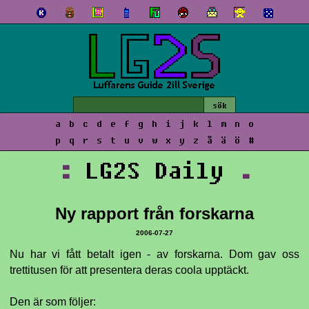
a
b
c
d
e
f
g
h
i
j
k
l
m
n
o
p
q
r
s
t
u
v
w
x
y
z
å
ä
ö
#
:
LG2S Daily
.
Ny rapport från forskarna
2006-07-27
Nu har vi fått betalt igen - av forskarna. Dom gav oss
trettitusen för att presentera deras coola upptäckt.
Den är som följer: