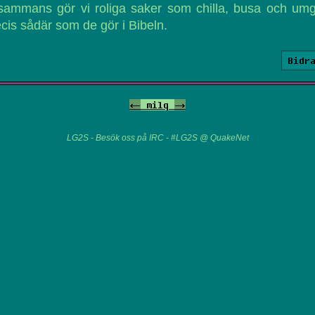
lsammans gör vi roliga saker som chilla, busa och um
cis sådär som de gör i Bibeln.
Bidr
<-
milq
->
LG2S - Besök oss på IRC - #LG2S @ QuakeNet