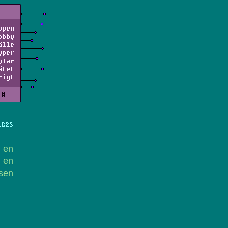
ppen
obby
älle
yper
ylar
ätet
rigt
#
LG2S
t en
l en
nsen
.