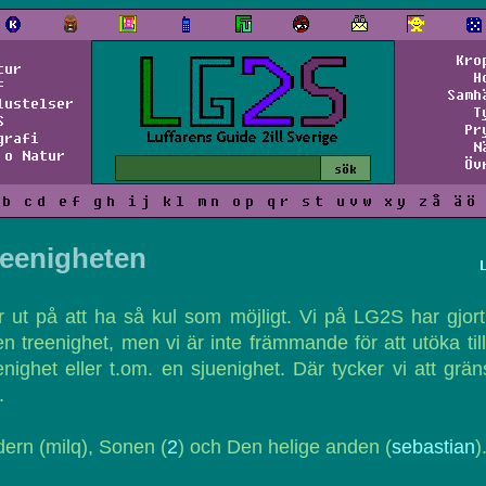
Kro
tur
H
f
Samh
lustelser
T
S
Pr
grafi
N
 o Natur
Öv
b
c
d
e
f
g
h
i
j
k
l
m
n
o
p
q
r
s
t
u
v
w
x
y
z
å
ä
ö
reenigheten
 ut på att ha så kul som möjligt. Vi på LG2S har gjor
n treenighet, men vi är inte främmande för att utöka til
enighet eller t.om. en sjuenighet. Där tycker vi att grä
.
ern (milq), Sonen (
2
) och Den helige anden (
sebastian
)