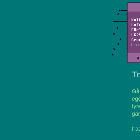
Kul
Luf
För
LG2
Geo
Liv
a
T
Går
ege
fyr
går
Fad