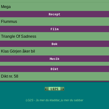
Mega
Recept
Flummus
Film
Triangle Of Sadness
Bok
Klas Görjen åker bil
Musik
Dikt
Dikt nr. 58
<-
LG2S
->
LG2S - Ju mer du kladdar, ju mer du sabbar