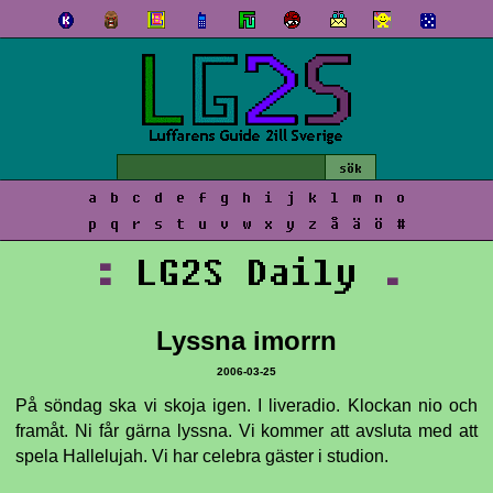
a
b
c
d
e
f
g
h
i
j
k
l
m
n
o
p
q
r
s
t
u
v
w
x
y
z
å
ä
ö
#
:
LG2S Daily
.
Lyssna imorrn
2006-03-25
På söndag ska vi skoja igen. I liveradio. Klockan nio och
framåt. Ni får gärna lyssna. Vi kommer att avsluta med att
spela Hallelujah. Vi har celebra gäster i studion.