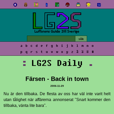
a
b
c
d
e
f
g
h
i
j
k
l
m
n
o
p
q
r
s
t
u
v
w
x
y
z
å
ä
ö
#
:
LG2S Daily
.
Färsen - Back in town
2006-11-29
Nu är den tillbaka. De flesta av oss har väl inte varit helt
utan tålighet när affärerna annonserat "Snart kommer den
tillbaka, vänta lite bara".