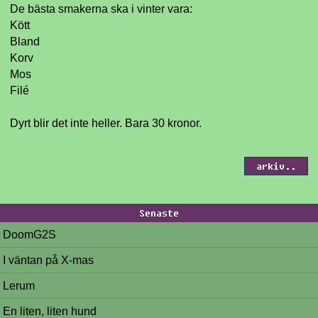
De bästa smakerna ska i vinter vara:
Kött
Bland
Korv
Mos
Filé
Dyrt blir det inte heller. Bara 30 kronor.
arkiv..
Senaste
DoomG2S
I väntan på X-mas
Lerum
En liten, liten hund