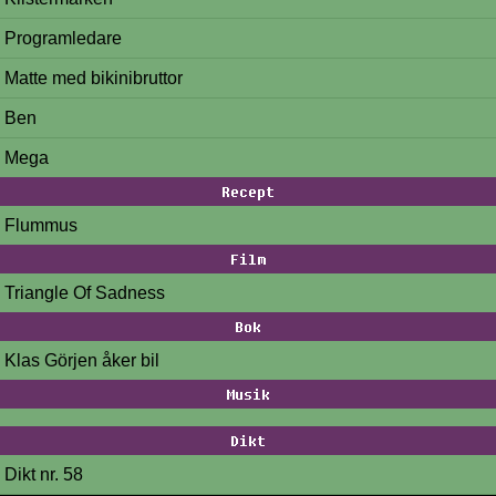
Programledare
Matte med bikinibruttor
Ben
Mega
Recept
Flummus
Film
Triangle Of Sadness
Bok
Klas Görjen åker bil
Musik
Dikt
Dikt nr. 58