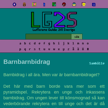
a
b
c
d
e
f
g
h
i
j
k
l
m
n
o
p
q
r
s
t
u
v
w
x
y
z
å
ä
ö
#
Barnbarnbidrag
Samhälle
Barnbidrag i all ära. Men var är barnbarnbidraget?
Det här med barn borde vara mer som ett
pyramidspel. Rekrytera en unge och inkassera
barnbidrag. Om ungen lever till könsmognad så kan
vederbörande rekrytera en till unge och det är då