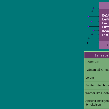
Kul
Luf
För
LG2
Geo
Liv
a
Senaste
DoomG2S
I väntan på X-ma
Lerum
En liten, liten hun
Warner Bros.-deb
Artificell intelligen
förnekelsen