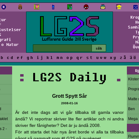
Kro
tur
H
f
Samh
lustelser
T
S
Pr
grafi
N
 o Natur
Öv
b
c
d
e
f
g
h
i
j
k
l
m
n
o
p
q
r
s
t
u
v
w
x
y
z
å
ä
ö
U
:
LG2S Daily
.
Kliste
s
Progr
Grott Spytt Sår
Matte 
2008-01-16
d
Ben
Är det inte dags att vi går tillbaka till gamla vanor
ändå? Vi reportrar skriver lite fler artiklar och ni andra
aklet
Mega
skriver fler fånigheter? Det är ju ändå 2008.
s 2 -
För att starta det här nya året borde vi alla ta tillbaka
Flum
något så gammalt som #LG2S på quakenet.