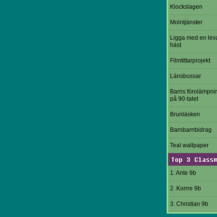
Klockslagen
Molntjänster
Ligga med en le
häst
Filmtittarprojekt
Länsbussar
Barns förolämpni
på 90-talet
Brunläsken
Barnbarnbidrag
Teal wallpaper
Top 3 Class
1. Ante 9b
2. Korrre 9b
3. Christian 9b