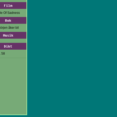
Film
gle Of Sadness
Bok
örjen åker bil
Musik
Dikt
. 58