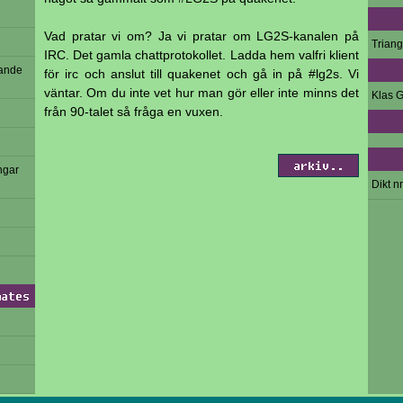
Vad pratar vi om? Ja vi pratar om LG2S-kanalen på
Trian
IRC. Det gamla chattprotokollet. Ladda hem valfri klient
vande
för irc och anslut till quakenet och gå in på #lg2s. Vi
väntar. Om du inte vet hur man gör eller inte minns det
Klas G
från 90-talet så fråga en vuxen.
arkiv..
ngar
Dikt nr
mates