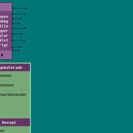
ppen
obby
älle
yper
ylar
ätet
rigt
#
ppdaterade
rmärken
amledare
med bikinibruttor
Recept
mus