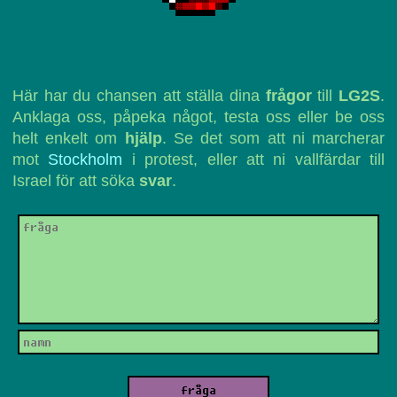
Här har du chansen att ställa dina
frågor
till
LG2S
.
Anklaga oss, påpeka något, testa oss eller be oss
helt enkelt om
hjälp
. Se det som att ni marcherar
mot
Stockholm
i protest, eller att ni vallfärdar till
Israel för att söka
svar
.