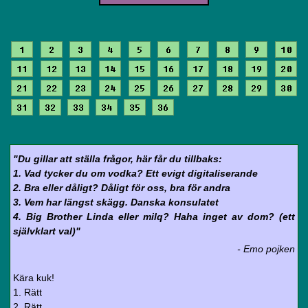
1
2
3
4
5
6
7
8
9
10
11
12
13
14
15
16
17
18
19
20
21
22
23
24
25
26
27
28
29
30
31
32
33
34
35
36
"Du gillar att ställa frågor, här får du tillbaks:
1. Vad tycker du om vodka? Ett evigt digitaliserande
2. Bra eller dåligt? Dåligt för oss, bra för andra
3. Vem har längst skägg. Danska konsulatet
4. Big Brother Linda eller milq? Haha inget av dom? (ett
självklart val)"
- Emo pojken
Kära kuk!
1. Rätt
2. Rätt