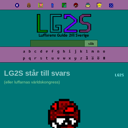
a
b
c
d
e
f
g
h
i
j
k
l
m
n
o
p
q
r
s
t
u
v
w
x
y
z
å
ä
ö
#
LG2S står till svars
LG2S
(eller luffarnas världskongress)