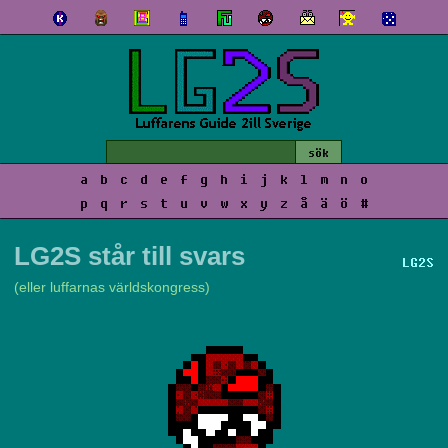
a
b
c
d
e
f
g
h
i
j
k
l
m
n
o
p
q
r
s
t
u
v
w
x
y
z
å
ä
ö
#
LG2S står till svars
LG2S
(eller luffarnas världskongress)