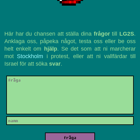
Här har du chansen att ställa dina
frågor
till
LG2S
.
Anklaga oss, påpeka något, testa oss eller be oss
helt enkelt om
hjälp
. Se det som att ni marcherar
mot
Stockholm
i protest, eller att ni vallfärdar till
Israel för att söka
svar
.