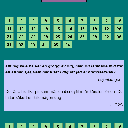
1
2
3
4
5
6
7
8
9
10
11
12
13
14
15
16
17
18
19
20
21
22
23
24
25
26
27
28
29
30
31
32
33
34
35
36
allt jag ville ha var en grogg av dig, men du lämnade mig för
en annan tjej, vem har tutat i dig att jag är homosexuell?
- Lejonkungen.
Det är alltid lika pinsamt när en disneyfilm får känslor för en. Du
hittar säkert en kille någon dag.
- LG2S
1
2
3
4
5
6
7
8
9
10