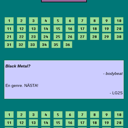
1
2
3
4
5
6
7
8
9
10
11
12
13
14
15
16
17
18
19
20
21
22
23
24
25
26
27
28
29
30
31
32
33
34
35
36
Black Metal?
- bodybeat
En genre. NÄSTA!
- LG2S
1
2
3
4
5
6
7
8
9
10
11
12
13
14
15
16
17
18
19
20