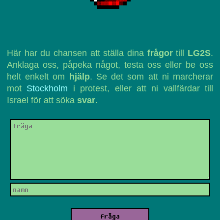
Här har du chansen att ställa dina
frågor
till
LG2S
.
Anklaga oss, påpeka något, testa oss eller be oss
helt enkelt om
hjälp
. Se det som att ni marcherar
mot
Stockholm
i protest, eller att ni vallfärdar till
Israel för att söka
svar
.