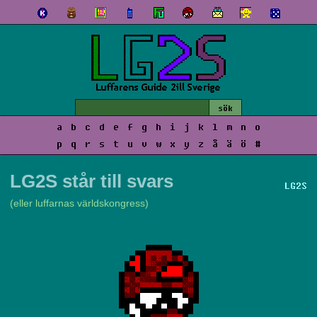
a
b
c
d
e
f
g
h
i
j
k
l
m
n
o
p
q
r
s
t
u
v
w
x
y
z
å
ä
ö
#
LG2S står till svars
LG2S
(eller luffarnas världskongress)