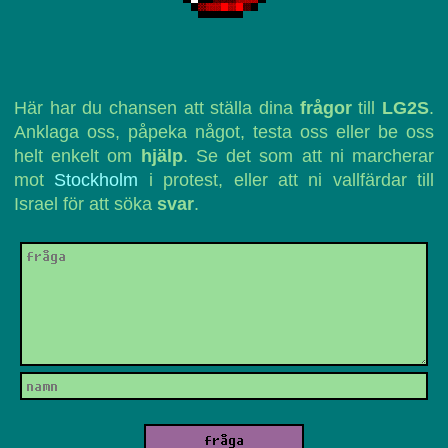
Här har du chansen att ställa dina
frågor
till
LG2S
.
Anklaga oss, påpeka något, testa oss eller be oss
helt enkelt om
hjälp
. Se det som att ni marcherar
mot
Stockholm
i protest, eller att ni vallfärdar till
Israel för att söka
svar
.