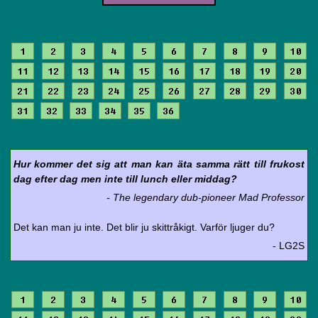
1
2
3
4
5
6
7
8
9
10
11
12
13
14
15
16
17
18
19
20
21
22
23
24
25
26
27
28
29
30
31
32
33
34
35
36
Hur kommer det sig att man kan äta samma rätt till frukost
dag efter dag men inte till lunch eller middag?
- The legendary dub-pioneer Mad Professor
Det kan man ju inte. Det blir ju skittråkigt. Varför ljuger du?
- LG2S
1
2
3
4
5
6
7
8
9
10