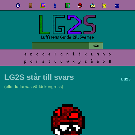
a
b
c
d
e
f
g
h
i
j
k
l
m
n
o
p
q
r
s
t
u
v
w
x
y
z
å
ä
ö
#
LG2S står till svars
LG2S
(eller luffarnas världskongress)