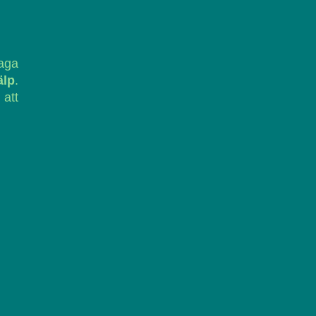
laga
älp
.
 att