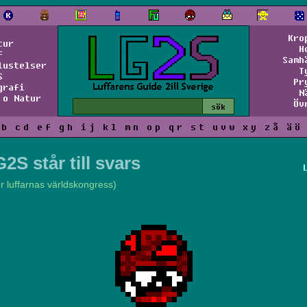
Kro
tur
H
f
Samh
lustelser
T
S
Pr
grafi
N
 o Natur
Öv
b
c
d
e
f
g
h
i
j
k
l
m
n
o
p
q
r
s
t
u
v
w
x
y
z
å
ä
ö
2S står till svars
er luffarnas världskongress)