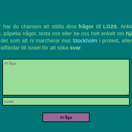
 har du chansen att ställa dina
frågor
till
LG2S
. Ank
, påpeka något, testa oss eller be oss helt enkelt om
hj
 det som att ni marcherar mot
Stockholm
i protest, eller
vallfärdar till Israel för att söka
svar
.