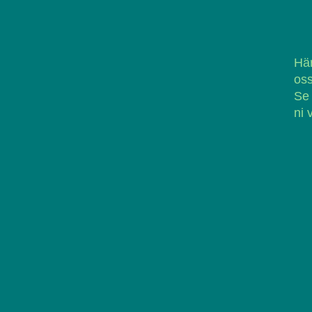
Här
oss
Se
ni 