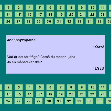
2
3
4
5
6
7
8
9
10
11
14
15
16
17
18
19
20
21
22
23
26
27
28
29
30
31
32
33
34
35
3
är ni psykopater
- öland
Vad är det för fråga? Jasså du menar.. jaha.
Ja en månad kanske?
- LG2S
2
3
4
5
6
7
8
9
10
11
14
15
16
17
18
19
20
21
22
23
26
27
28
29
30
31
32
33
34
35
3