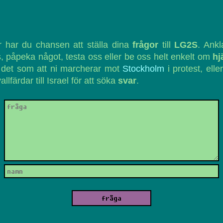
 har du chansen att ställa dina
frågor
till
LG2S
. Ank
, påpeka något, testa oss eller be oss helt enkelt om
hj
 det som att ni marcherar mot
Stockholm
i protest, eller
vallfärdar till Israel för att söka
svar
.