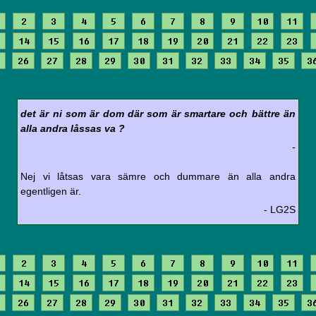
2
3
4
5
6
7
8
9
10
11
14
15
16
17
18
19
20
21
22
23
26
27
28
29
30
31
32
33
34
35
3
det är ni som är dom där som är smartare och bättre än
alla andra låssas va ?
-
Nej vi låtsas vara sämre och dummare än alla andra
egentligen är.
- LG2S
2
3
4
5
6
7
8
9
10
11
14
15
16
17
18
19
20
21
22
23
26
27
28
29
30
31
32
33
34
35
3