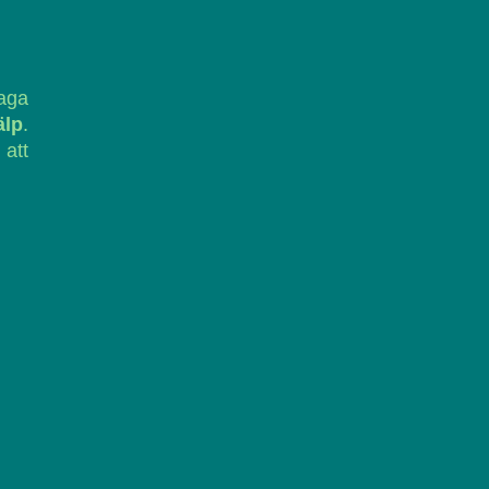
laga
älp
.
 att