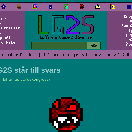
Kro
tur
H
f
Samh
lustelser
T
S
Pr
grafi
N
 o Natur
Öv
b
c
d
e
f
g
h
i
j
k
l
m
n
o
p
q
r
s
t
u
v
w
x
y
z
å
ä
ö
2S står till svars
er luffarnas världskongress)