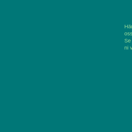
Här
oss
Se
ni 