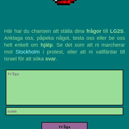
Här har du chansen att ställa dina
frågor
till
LG2S
.
Anklaga oss, påpeka något, testa oss eller be oss
helt enkelt om
hjälp
. Se det som att ni marcherar
mot
Stockholm
i protest, eller att ni vallfärdar till
Israel för att söka
svar
.