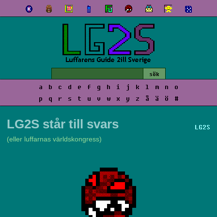
a
b
c
d
e
f
g
h
i
j
k
l
m
n
o
p
q
r
s
t
u
v
w
x
y
z
å
ä
ö
#
LG2S står till svars
LG2S
(eller luffarnas världskongress)