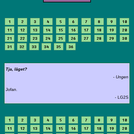
1
2
3
4
5
6
7
8
9
10
11
12
13
14
15
16
17
18
19
20
21
22
23
24
25
26
27
28
29
30
31
32
33
34
35
36
Tja, läget?
- Ungen
Jofan.
- LG2S
1
2
3
4
5
6
7
8
9
10
11
12
13
14
15
16
17
18
19
20