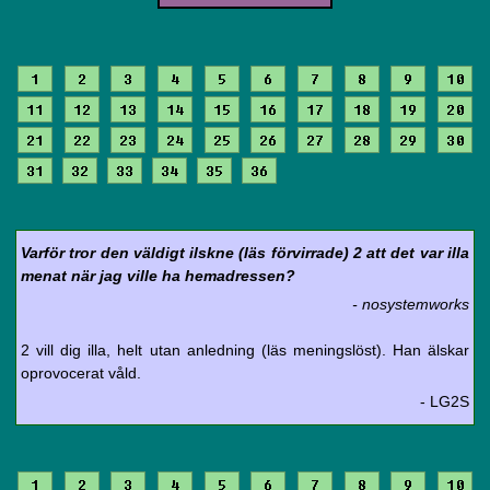
1
2
3
4
5
6
7
8
9
10
11
12
13
14
15
16
17
18
19
20
21
22
23
24
25
26
27
28
29
30
31
32
33
34
35
36
Varför tror den väldigt ilskne (läs förvirrade) 2 att det var illa
menat när jag ville ha hemadressen?
- nosystemworks
2 vill dig illa, helt utan anledning (läs meningslöst). Han älskar
oprovocerat våld.
- LG2S
1
2
3
4
5
6
7
8
9
10