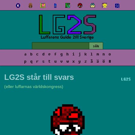
a
b
c
d
e
f
g
h
i
j
k
l
m
n
o
p
q
r
s
t
u
v
w
x
y
z
å
ä
ö
#
LG2S står till svars
LG2S
(eller luffarnas världskongress)