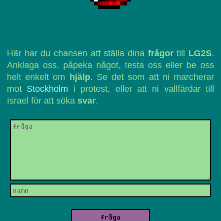
Här har du chansen att ställa dina
frågor
till
LG2S
.
Anklaga oss, påpeka något, testa oss eller be oss
helt enkelt om
hjälp
. Se det som att ni marcherar
mot
Stockholm
i protest, eller att ni vallfärdar till
Israel för att söka
svar
.