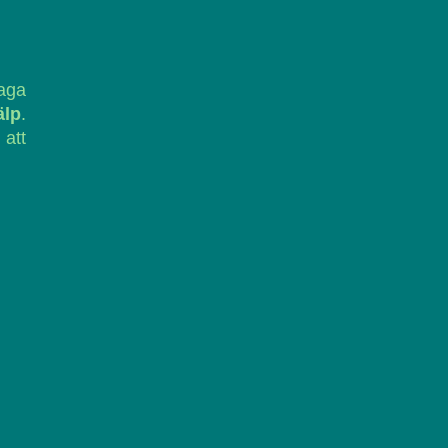
laga
älp
.
 att