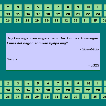
2
3
4
5
6
7
8
9
10
11
14
15
16
17
18
19
20
21
22
23
26
27
28
29
30
31
32
33
34
35
3
Jag kan inga icke-vulgära namn för kvinnas könsorgan.
Finns det någon som kan hjälpa mig?
- Skronbäck-
Snippa.
- LG2S
2
3
4
5
6
7
8
9
10
11
14
15
16
17
18
19
20
21
22
23
26
27
28
29
30
31
32
33
34
35
3