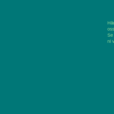
Här
oss
Se
ni 