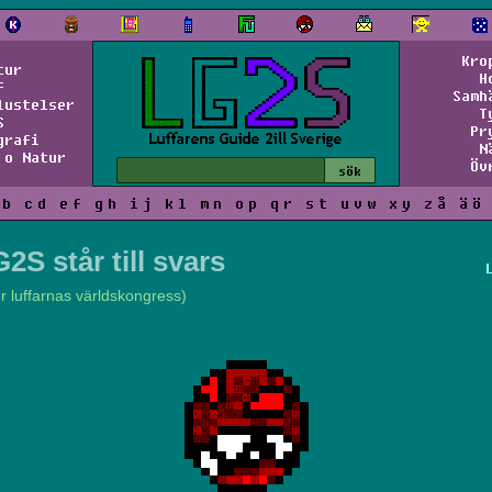
Kro
tur
H
f
Samh
lustelser
T
S
Pr
grafi
N
 o Natur
Öv
b
c
d
e
f
g
h
i
j
k
l
m
n
o
p
q
r
s
t
u
v
w
x
y
z
å
ä
ö
2S står till svars
er luffarnas världskongress)