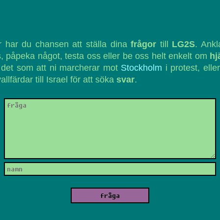
 har du chansen att ställa dina
frågor
till
LG2S
. Ank
, påpeka något, testa oss eller be oss helt enkelt om
hj
 det som att ni marcherar mot
Stockholm
i protest, eller
vallfärdar till Israel för att söka
svar
.