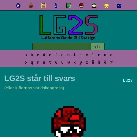
a
b
c
d
e
f
g
h
i
j
k
l
m
n
o
p
q
r
s
t
u
v
w
x
y
z
å
ä
ö
#
LG2S står till svars
LG2S
(eller luffarnas världskongress)