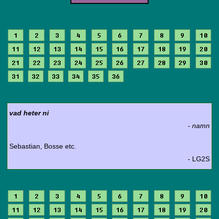
1
2
3
4
5
6
7
8
9
10
11
12
13
14
15
16
17
18
19
20
21
22
23
24
25
26
27
28
29
30
31
32
33
34
35
36
vad heter ni
- namn
Sebastian, Bosse etc.
- LG2S
1
2
3
4
5
6
7
8
9
10
11
12
13
14
15
16
17
18
19
20