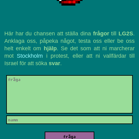
Här har du chansen att ställa dina
frågor
till
LG2S
.
Anklaga oss, påpeka något, testa oss eller be oss
helt enkelt om
hjälp
. Se det som att ni marcherar
mot
Stockholm
i protest, eller att ni vallfärdar till
Israel för att söka
svar
.