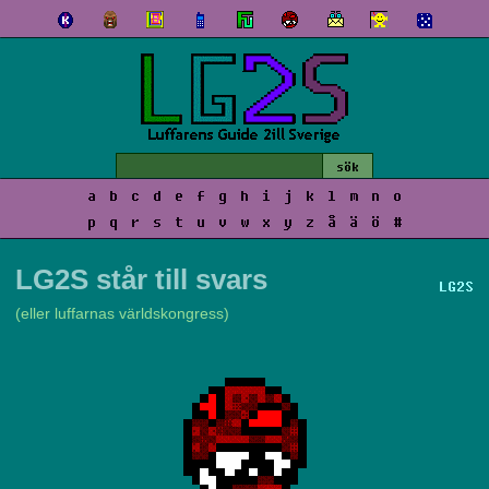
a
b
c
d
e
f
g
h
i
j
k
l
m
n
o
p
q
r
s
t
u
v
w
x
y
z
å
ä
ö
#
LG2S står till svars
LG2S
(eller luffarnas världskongress)