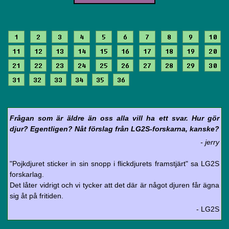
1
2
3
4
5
6
7
8
9
10
11
12
13
14
15
16
17
18
19
20
21
22
23
24
25
26
27
28
29
30
31
32
33
34
35
36
Frågan som är äldre än oss alla vill ha ett svar. Hur gör
djur? Egentligen? Nåt förslag från LG2S-forskarna, kanske?
- jerry
"Pojkdjuret sticker in sin snopp i flickdjurets framstjärt" sa LG2S
forskarlag.
Det låter vidrigt och vi tycker att det där är något djuren får ägna
sig åt på fritiden.
- LG2S