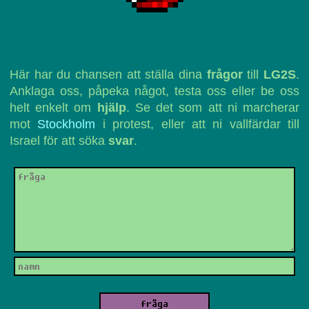
Här har du chansen att ställa dina
frågor
till
LG2S
.
Anklaga oss, påpeka något, testa oss eller be oss
helt enkelt om
hjälp
. Se det som att ni marcherar
mot
Stockholm
i protest, eller att ni vallfärdar till
Israel för att söka
svar
.