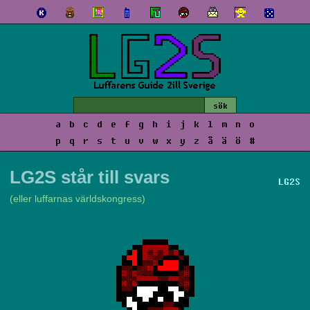
a
b
c
d
e
f
g
h
i
j
k
l
m
n
o
p
q
r
s
t
u
v
w
x
y
z
å
ä
ö
#
LG2S står till svars
LG2S
(eller luffarnas världskongress)