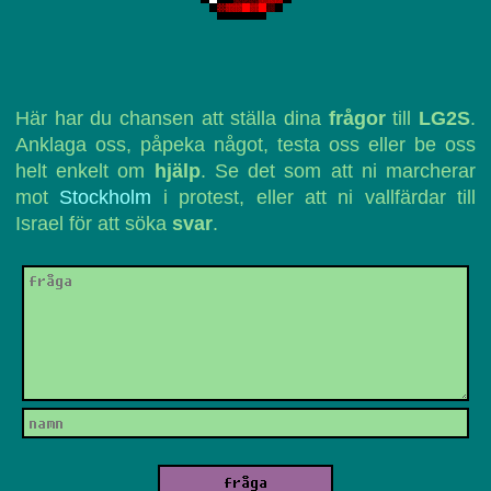
Här har du chansen att ställa dina
frågor
till
LG2S
.
Anklaga oss, påpeka något, testa oss eller be oss
helt enkelt om
hjälp
. Se det som att ni marcherar
mot
Stockholm
i protest, eller att ni vallfärdar till
Israel för att söka
svar
.