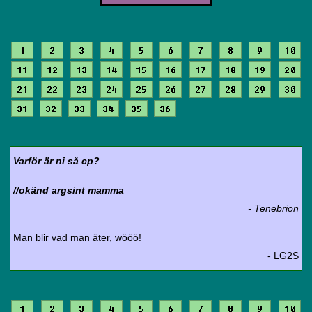
1
2
3
4
5
6
7
8
9
10
11
12
13
14
15
16
17
18
19
20
21
22
23
24
25
26
27
28
29
30
31
32
33
34
35
36
Varför är ni så cp?
//okänd argsint mamma
- Tenebrion
Man blir vad man äter, wööö!
- LG2S
1
2
3
4
5
6
7
8
9
10